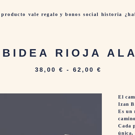
producto
vale regalo y bonos
social
historia
¿ha
 BIDEA RIOJA AL
38,00
€
-
62,00
€
El cam
Izan B
Es un 
camino
Cada p
única,