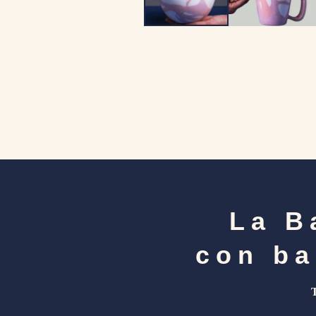
La B
con ba