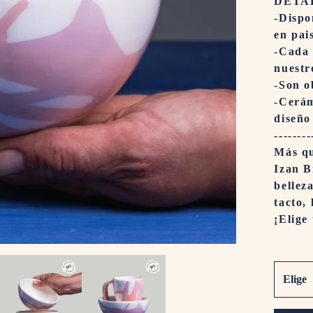
DETA
-Dispo
en pai
-Cada 
nuestro
-Son o
-Cerám
diseño
--------
Más qu
Izan B
bellez
tacto, 
¡Elige