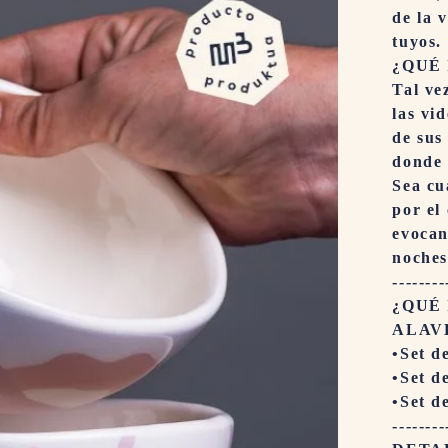
de la v
tuyos.
¿QUÉ 
Tal ve
las vi
de sus
donde 
Sea cu
por el
evocan
noches
--------
¿QUÉ 
ALAV
•Set d
•Set d
•Set d
--------