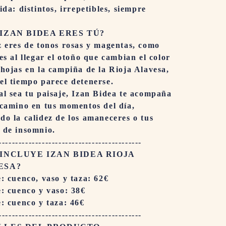
ida: distintos, irrepetibles, siempre
IZAN BIDEA ERES TÚ?
z eres de tonos rosas y magentas, como
des al llegar el otoño que cambian el color
 hojas en la campiña de la Rioja Alavesa,
el tiempo parece detenerse.
al sea tu paisaje, Izan Bidea te acompaña
 camino en tus momentos del día,
do la calidez de los amaneceres o tus
 de insomnio.
-------------------------------------------
INCLUYE IZAN BIDEA RIOJA
ESA?
e: cuenco, vaso y taza: 62€
e: cuenco y vaso: 38€
e: cuenco y taza: 46€
-------------------------------------------